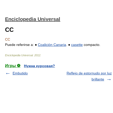
Enciclopedia Universal
CC
CC
Puede referirse a: ●
Coalición Canaria
. ●
casette
compacto.
Enciclopedia Universal
.
2012
.
Игры ⚽
Нужна курсовая?
Embutido
Reflejo de estornudo por luz
brillante