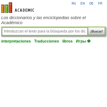
RU
EN
DE
FR
es-academic.com
Los diccionarios y las enciclopedias sobre el
Académico
¡Buscar!
interpretaciones
Traducciones
libros
Игры ⚽